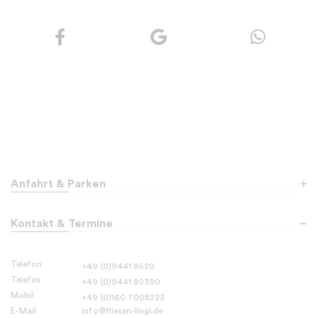
Anfahrt & Parken
Kontakt & Termine
Fliesen Lingl e.K.
Ihr Partner für Fliesen, Holz und Sanitär
Pechackerstraße 2
Telefon
+49 (0)9441 8620
D-
93342
Saal an der Donau
Telefax
+49 (0)9441 80390
Mobil
+49 (0)160 7008223
E-Mail
info@fliesen-lingl.de