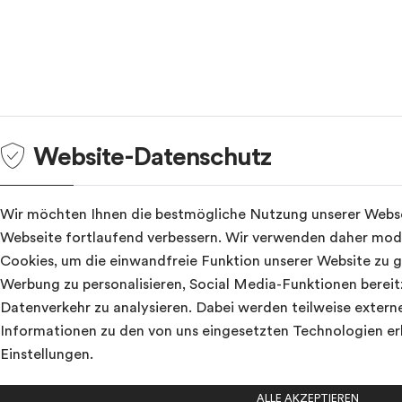
Drücken
Website-Datenschutz
Sie
Tab,
um
Wir möchten Ihnen die bestmögliche Nutzung unserer Webse
durch
Webseite fortlaufend verbessern. Wir verwenden daher mo
die
Cookies, um die einwandfreie Funktion unserer Website zu g
Optionen
Werbung zu personalisieren, Social Media-Funktionen bereit
zu
Datenverkehr zu analysieren. Dabei werden teilweise extern
navigieren.
ESC
Informationen zu den von uns eingesetzten Technologien er
lehnt
Einstellungen
.
alle
Cookies
ALLE AKZEPTIEREN