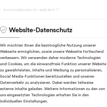
Freitag
von
09:00 bis 17:30
Die Professionalität unseres Teams ist u.a. bei den Google-Rezensionen
Samstag
von
09:00 bis 12:00
mit
4.8 von 5.0
Sternen bewertet worden. Wir würden uns auch über Ihre
©
2026 FLIESEN LINGL E.K.
- MADE WITH
Meinung freuen!
Drücken
Website-Datenschutz
Sie
Tab,
um
Wir möchten Ihnen die bestmögliche Nutzung unserer
durch
Webseite ermöglichen, sowie unsere Webseite fortlaufend
die
verbessern. Wir verwenden daher moderne Technologien
Optionen
und Cookies, um die einwandfreie Funktion unserer Website
zu
zu gewährleisten, Inhalte und Werbung zu personalisieren,
navigieren.
ESC
Social Media-Funktionen bereitzustellen und unseren
lehnt
Datenverkehr zu analysieren. Dabei werden teilweise
alle
externe Inhalte geladen. Weitere Informationen zu den von
Cookies
uns eingesetzten Technologien erhalten Sie in den
ab.
individuellen Einstellungen
.