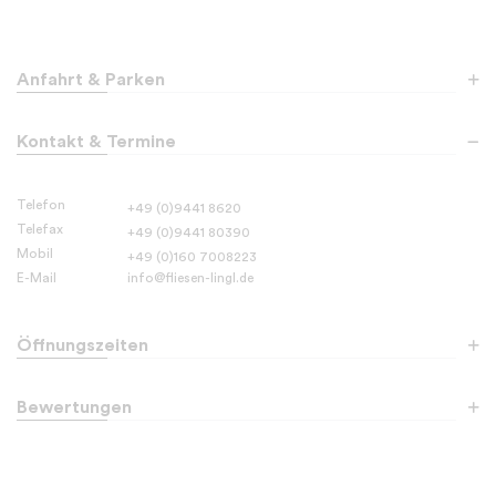
Anfahrt & Parken
Kontakt & Termine
Fliesen Lingl e.K.
Ihr Partner für Fliesen, Holz und Sanitär
Pechackerstraße 2
Telefon
+49 (0)9441 8620
D-
93342
Saal an der Donau
Telefax
+49 (0)9441 80390
Mobil
+49 (0)160 7008223
E-Mail
info@fliesen-lingl.de
Öffnungszeiten
Bewertungen
Montag
von
09:00 bis 17:30
Dienstag
von
09:00 bis 17:30
Mittwoch
von
09:00 bis 17:30
4.8 von 5.0
Donnerstag
von
09:00 bis 17:30